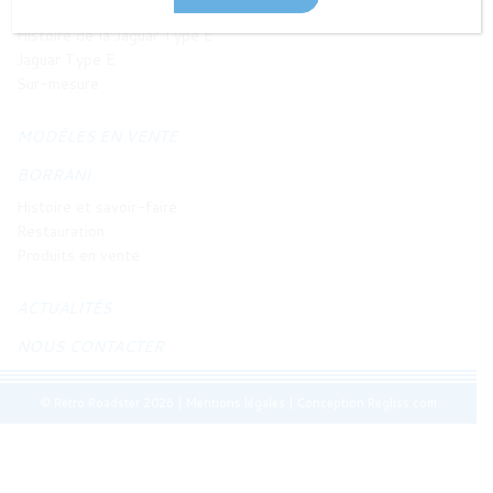
JAGUAR TYPE E
Histoire de la Jaguar Type E
Jaguar Type E
Sur-mesure
MODÈLES EN VENTE
BORRANI
Histoire et savoir-faire
Restauration
Produits en vente
ACTUALITÉS
NOUS CONTACTER
© Retro Roadster 2026
|
Mentions légales
|
Conception Regliss.com