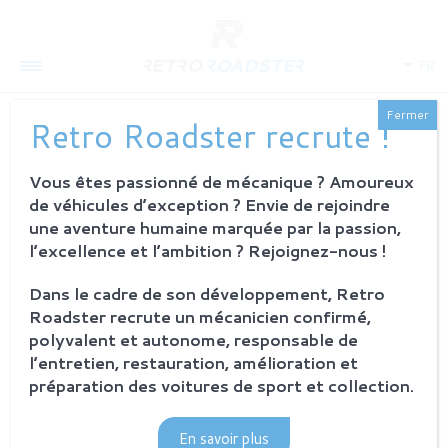
FR
Fermer
Retro Roadster recrute !
Vous êtes passionné de mécanique ? Amoureux
QUI SOMMES-NOUS
de véhicules d’exception ? Envie de rejoindre
L'histoire
une aventure humaine marquée par la passion,
Notre ambition
l’excellence et l’ambition ? Rejoignez-nous !
L'atelier
Investisseurs
Dans le cadre de son développement, Retro
Roadster recrute un mécanicien confirmé,
PROCESSUS
polyvalent et autonome, responsable de
Philosophie et principes
l’entretien, restauration, amélioration et
La restauration Retro Roadster
préparation des voitures de sport et collection.
Service après-vente
En savoir plus