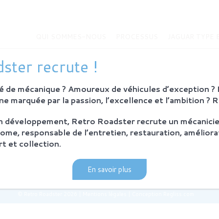
QUI SOMMES-NOUS
PROCESSUS
JAGUAR TYPE 
MMES-NOUS
JAGUAR TYPE E
ster recrute !
Histoire de la Jaguar Type E
bition
Jaguar Type E
 de mécanique ? Amoureux de véhicules d’exception ? E
Sur-mesure
eurs
e marquée par la passion, l’excellence et l’ambition ? 
MODÈLES EN VENTE
on développement, Retro Roadster recrute un mécanicie
SUS
ome, responsable de l’entretien, restauration, améliora
ie et principes
t et collection.
ration Retro Roadster
après-vente
En savoir plus
© Retro Roadster 2026
|
Mentions légales
|
Conception Regliss.com