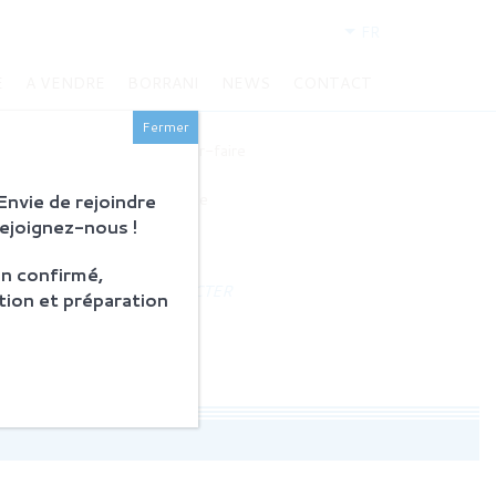
FR
E
A VENDRE
BORRANI
NEWS
CONTACT
BORRANI
Fermer
Histoire et savoir-faire
Restauration
nvie de rejoindre
Produits en vente
Rejoignez-nous !
ACTUALITÉS
n confirmé,
NOUS CONTACTER
tion et préparation