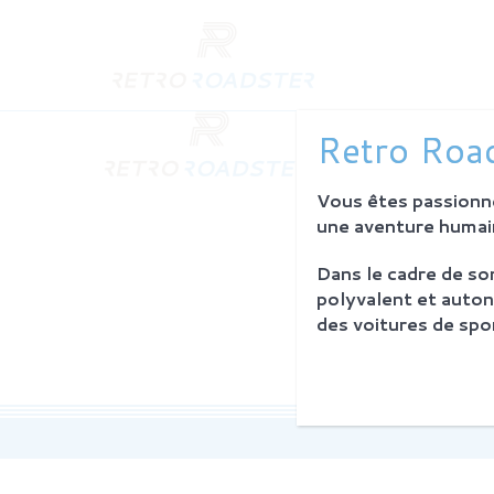
QUI SO
Retro Road
L'histoire
Notre am
Vous êtes passionné
L'atelier
Investiss
une aventure humain
Dans le cadre de s
PROCES
polyvalent et auton
Philosoph
des voitures de spor
La restau
Service 