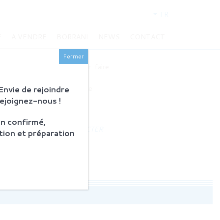
FR
E
A VENDRE
BORRANI
NEWS
CONTACT
BORRANI
Fermer
Histoire et savoir-faire
Restauration
nvie de rejoindre
Produits en vente
Rejoignez-nous !
ACTUALITÉS
n confirmé,
NOUS CONTACTER
tion et préparation