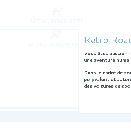
QUI SO
Retro Road
L'histoire
Notre am
Vous êtes passionné
L'atelier
Investiss
une aventure humain
Dans le cadre de s
PROCES
polyvalent et auton
Philosoph
des voitures de spor
La restau
Service 