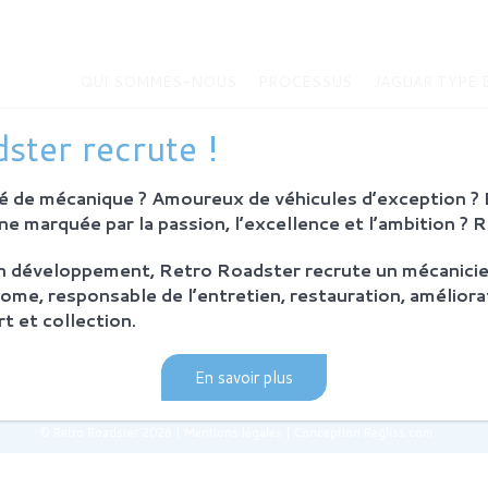
QUI SOMMES-NOUS
PROCESSUS
JAGUAR TYPE 
MMES-NOUS
JAGUAR TYPE E
ster recrute !
Histoire de la Jaguar Type E
bition
Jaguar Type E
 de mécanique ? Amoureux de véhicules d’exception ? E
Sur-mesure
eurs
e marquée par la passion, l’excellence et l’ambition ? 
MODÈLES EN VENTE
on développement, Retro Roadster recrute un mécanicie
SUS
ome, responsable de l’entretien, restauration, améliora
ie et principes
t et collection.
ration Retro Roadster
après-vente
En savoir plus
© Retro Roadster 2026
|
Mentions légales
|
Conception Regliss.com