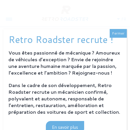
FR
Fermer
Retro Roadster recrute !
Vous êtes passionné de mécanique ? Amoureux
QUI SOMMES-NOUS
de véhicules d’exception ? Envie de rejoindre
L'histoire
une aventure humaine marquée par la passion,
Notre ambition
l’excellence et l’ambition ? Rejoignez-nous !
L'atelier
Investisseurs
Dans le cadre de son développement, Retro
Roadster recrute un mécanicien confirmé,
PROCESSUS
polyvalent et autonome, responsable de
Philosophie et principes
l’entretien, restauration, amélioration et
La restauration Retro Roadster
préparation des voitures de sport et collection.
Service après-vente
En savoir plus