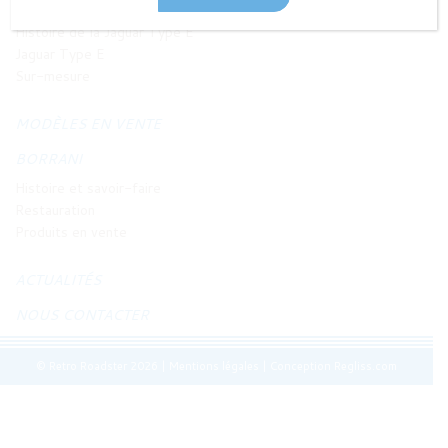
JAGUAR TYPE E
Histoire de la Jaguar Type E
Jaguar Type E
Sur-mesure
MODÈLES EN VENTE
BORRANI
Histoire et savoir-faire
Restauration
Produits en vente
ACTUALITÉS
NOUS CONTACTER
© Retro Roadster 2026
|
Mentions légales
|
Conception Regliss.com