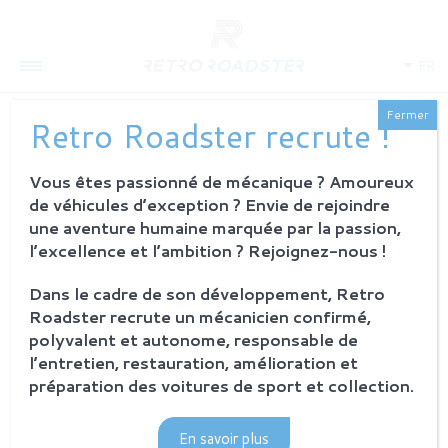
FR
Fermer
Retro Roadster recrute !
Vous êtes passionné de mécanique ? Amoureux
QUI SOMMES-NOUS
de véhicules d’exception ? Envie de rejoindre
L'histoire
une aventure humaine marquée par la passion,
Notre ambition
l’excellence et l’ambition ? Rejoignez-nous !
L'atelier
Investisseurs
Dans le cadre de son développement, Retro
Roadster recrute un mécanicien confirmé,
PROCESSUS
polyvalent et autonome, responsable de
Philosophie et principes
l’entretien, restauration, amélioration et
La restauration Retro Roadster
préparation des voitures de sport et collection.
Service après-vente
En savoir plus