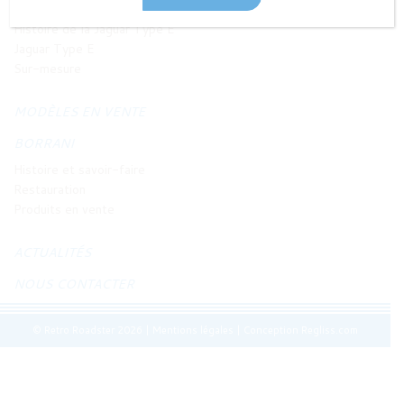
JAGUAR TYPE E
Histoire de la Jaguar Type E
Jaguar Type E
Sur-mesure
MODÈLES EN VENTE
BORRANI
Histoire et savoir-faire
Restauration
Produits en vente
ACTUALITÉS
NOUS CONTACTER
© Retro Roadster 2026
|
Mentions légales
|
Conception Regliss.com