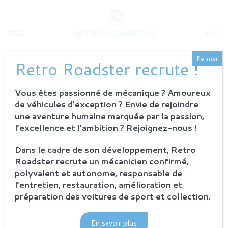
FR
Fermer
Retro Roadster recrute !
Vous êtes passionné de mécanique ? Amoureux
QUI SOMMES-NOUS
de véhicules d’exception ? Envie de rejoindre
L'histoire
une aventure humaine marquée par la passion,
Notre ambition
l’excellence et l’ambition ? Rejoignez-nous !
L'atelier
Investisseurs
Dans le cadre de son développement, Retro
Roadster recrute un mécanicien confirmé,
PROCESSUS
polyvalent et autonome, responsable de
Philosophie et principes
l’entretien, restauration, amélioration et
La restauration Retro Roadster
préparation des voitures de sport et collection.
Service après-vente
En savoir plus