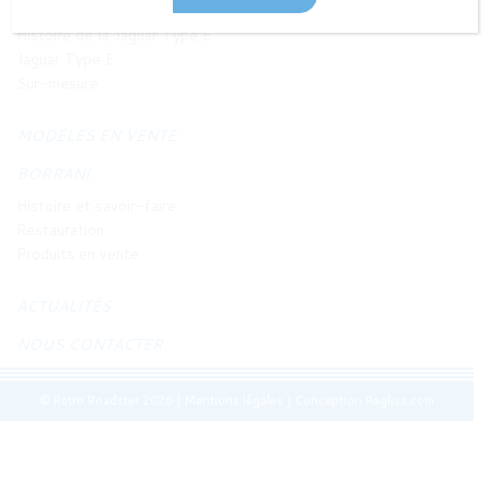
JAGUAR TYPE E
Histoire de la Jaguar Type E
Jaguar Type E
Sur-mesure
MODÈLES EN VENTE
BORRANI
Histoire et savoir-faire
Restauration
Produits en vente
ACTUALITÉS
NOUS CONTACTER
© Retro Roadster 2026
|
Mentions légales
|
Conception Regliss.com