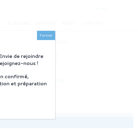
FR
E
A VENDRE
BORRANI
NEWS
CONTACT
BORRANI
Fermer
Histoire et savoir-faire
Restauration
nvie de rejoindre
Produits en vente
Rejoignez-nous !
ACTUALITÉS
n confirmé,
NOUS CONTACTER
tion et préparation