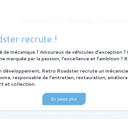
QUI SOMMES-NOUS
PROCESSUS
JAGUAR TYPE 
MMES-NOUS
JAGUAR TYPE E
ster recrute !
Histoire de la Jaguar Type E
bition
Jaguar Type E
 de mécanique ? Amoureux de véhicules d’exception ? E
Sur-mesure
eurs
e marquée par la passion, l’excellence et l’ambition ? 
MODÈLES EN VENTE
on développement, Retro Roadster recrute un mécanicie
SUS
ome, responsable de l’entretien, restauration, améliora
ie et principes
t et collection.
ration Retro Roadster
après-vente
En savoir plus
© Retro Roadster 2026
|
Mentions légales
|
Conception Regliss.com