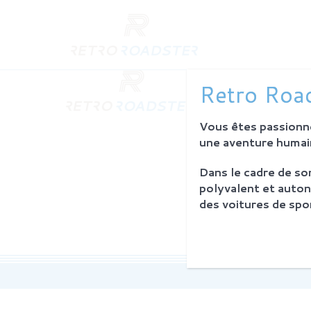
QUI SO
Retro Road
L'histoire
Notre am
Vous êtes passionné
L'atelier
Investiss
une aventure humain
Dans le cadre de s
PROCES
polyvalent et auton
Philosoph
des voitures de spor
La restau
Service 