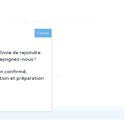
FR
E
A VENDRE
BORRANI
NEWS
CONTACT
BORRANI
Fermer
Histoire et savoir-faire
Restauration
nvie de rejoindre
Produits en vente
Rejoignez-nous !
ACTUALITÉS
n confirmé,
NOUS CONTACTER
tion et préparation