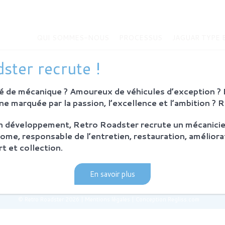
QUI SOMMES-NOUS
PROCESSUS
JAGUAR TYPE 
MMES-NOUS
JAGUAR TYPE E
ster recrute !
Histoire de la Jaguar Type E
bition
Jaguar Type E
 de mécanique ? Amoureux de véhicules d’exception ? E
Sur-mesure
eurs
e marquée par la passion, l’excellence et l’ambition ? 
MODÈLES EN VENTE
on développement, Retro Roadster recrute un mécanicie
SUS
ome, responsable de l’entretien, restauration, améliora
ie et principes
t et collection.
ration Retro Roadster
après-vente
En savoir plus
© Retro Roadster 2026
|
Mentions légales
|
Conception Regliss.com