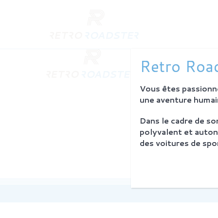
QUI SO
Retro Road
L'histoire
Notre am
Vous êtes passionné
L'atelier
Investiss
une aventure humain
Dans le cadre de s
PROCES
polyvalent et auton
Philosoph
des voitures de spor
La restau
Service 