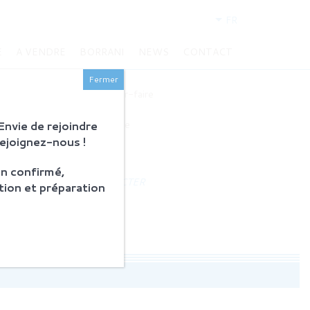
FR
E
A VENDRE
BORRANI
NEWS
CONTACT
BORRANI
Fermer
Histoire et savoir-faire
Restauration
nvie de rejoindre
Produits en vente
Rejoignez-nous !
ACTUALITÉS
n confirmé,
NOUS CONTACTER
tion et préparation