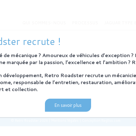
QUI SOMMES-NOUS
PROCESSUS
JAGUAR TYPE 
MMES-NOUS
JAGUAR TYPE E
ster recrute !
Histoire de la Jaguar Type E
bition
Jaguar Type E
 de mécanique ? Amoureux de véhicules d’exception ? E
Sur-mesure
eurs
e marquée par la passion, l’excellence et l’ambition ? 
MODÈLES EN VENTE
on développement, Retro Roadster recrute un mécanicie
SUS
ome, responsable de l’entretien, restauration, améliora
ie et principes
t et collection.
ration Retro Roadster
après-vente
En savoir plus
© Retro Roadster 2026
|
Mentions légales
|
Conception Regliss.com