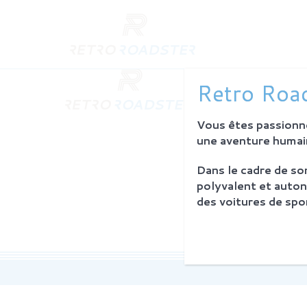
QUI SO
Retro Road
L'histoire
Notre am
Vous êtes passionné
L'atelier
Investiss
une aventure humain
Dans le cadre de s
PROCES
polyvalent et auton
Philosoph
des voitures de spor
La restau
Service 