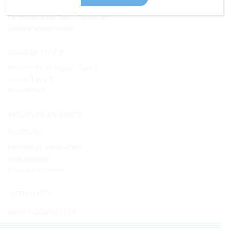
Philosophie et principes
La restauration Retro Roadster
Service après-vente
JAGUAR TYPE E
Histoire de la Jaguar Type E
Jaguar Type E
Sur-mesure
MODÈLES EN VENTE
BORRANI
Histoire et savoir-faire
Restauration
Produits en vente
ACTUALITÉS
NOUS CONTACTER