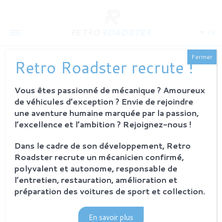
FR
Fermer
Retro Roadster recrute !
Vous êtes passionné de mécanique ? Amoureux
de véhicules d’exception ? Envie de rejoindre
une aventure humaine marquée par la passion,
l’excellence et l’ambition ? Rejoignez-nous !
QUI SOMMES-NOUS
Dans le cadre de son développement, Retro
Roadster recrute un mécanicien confirmé,
L'histoire
Notre ambition
polyvalent et autonome, responsable de
L'atelier
l’entretien, restauration, amélioration et
Investisseurs
préparation des voitures de sport et collection.
PROCESSUS
En savoir plus