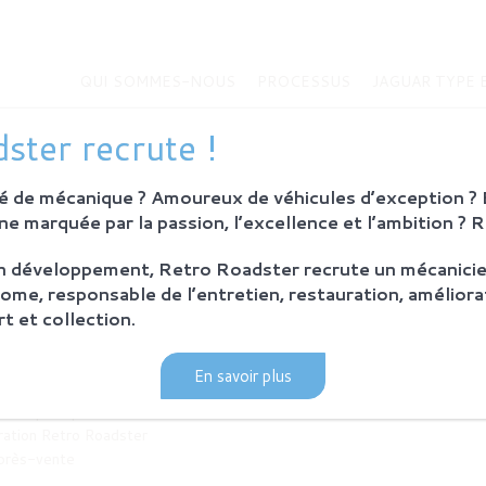
QUI SOMMES-NOUS
PROCESSUS
JAGUAR TYPE 
ster recrute !
 de mécanique ? Amoureux de véhicules d’exception ? E
e marquée par la passion, l’excellence et l’ambition ? 
MMES-NOUS
JAGUAR TYPE E
Histoire de la Jaguar Type E
on développement, Retro Roadster recrute un mécanicie
bition
Jaguar Type E
ome, responsable de l’entretien, restauration, améliora
Sur-mesure
t et collection.
eurs
MODÈLES EN VENTE
En savoir plus
SUS
ie et principes
ration Retro Roadster
après-vente