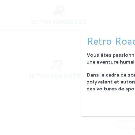
Retro Road
Vous êtes passionné
une aventure humain
QUI SO
L'histoire
Dans le cadre de s
Notre am
polyvalent et auton
L'atelier
des voitures de spor
Investiss
PROCES
Philosoph
La restau
Service 