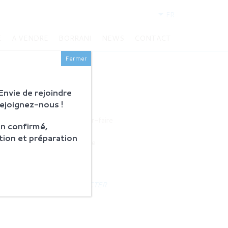
FR
E
A VENDRE
BORRANI
NEWS
CONTACT
Fermer
nvie de rejoindre
Rejoignez-nous !
BORRANI
Histoire et savoir-faire
n confirmé,
Restauration
tion et préparation
Produits en vente
ACTUALITÉS
NOUS CONTACTER