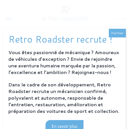
FR
Fermer
Retro Roadster recrute !
Vous êtes passionné de mécanique ? Amoureux
QUI SOMMES-NOUS
de véhicules d’exception ? Envie de rejoindre
L'histoire
une aventure humaine marquée par la passion,
Notre ambition
l’excellence et l’ambition ? Rejoignez-nous !
L'atelier
Investisseurs
Dans le cadre de son développement, Retro
Roadster recrute un mécanicien confirmé,
PROCESSUS
polyvalent et autonome, responsable de
Philosophie et principes
l’entretien, restauration, amélioration et
La restauration Retro Roadster
préparation des voitures de sport et collection.
Service après-vente
En savoir plus