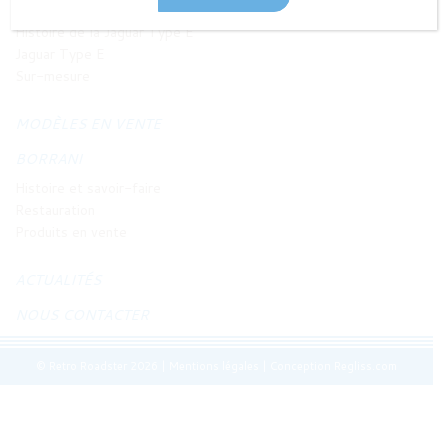
JAGUAR TYPE E
Histoire de la Jaguar Type E
Jaguar Type E
Sur-mesure
MODÈLES EN VENTE
BORRANI
Histoire et savoir-faire
Restauration
Produits en vente
ACTUALITÉS
NOUS CONTACTER
© Retro Roadster 2026
|
Mentions légales
|
Conception Regliss.com