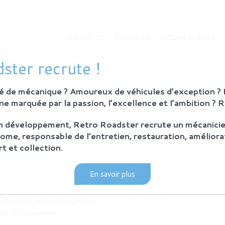
ABOUT US
PROCESS
JAGUAR E-TYPE
ster recrute !
 de mécanique ? Amoureux de véhicules d’exception ? E
e marquée par la passion, l’excellence et l’ambition ? 
US
JAGUAR E-TYPE
History of Jaguar E-Type
on développement, Retro Roadster recrute un mécanicie
ion
Jaguar E-Type
ome, responsable de l’entretien, restauration, améliora
shop
Bespoke
t et collection.
CURRENT INVENTORY
En savoir plus
S
y and principles
 Roadster restoration process
nce and guarantee