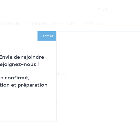
EN
BORRANI
CURRENT INVENTORY
CONTACT
Fermer
nvie de rejoindre
Rejoignez-nous !
BORRANI
History and knowhow
n confirmé,
Restoration
tion et préparation
Products
NEWS RELEASE
CONTACT