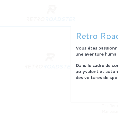
Retro Road
Vous êtes passionné
une aventure humain
ABOUT 
History
Dans le cadre de s
Our ambit
polyvalent et auton
The work
des voitures de spor
Investors
PROCES
Philosoph
The Retro
Maintena