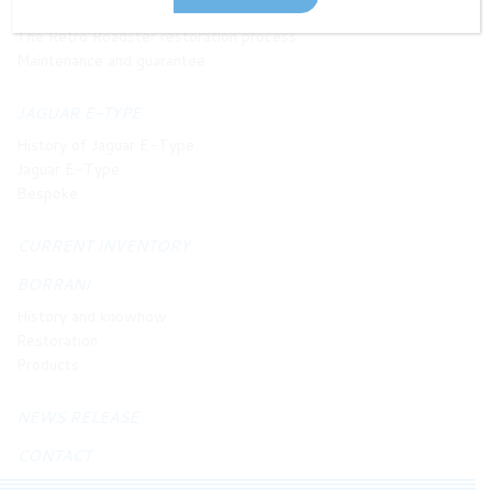
Philosophy and principles
The Retro Roadster restoration process
Maintenance and guarantee
JAGUAR E-TYPE
History of Jaguar E-Type
Jaguar E-Type
Bespoke
CURRENT INVENTORY
BORRANI
History and knowhow
Restoration
Products
NEWS RELEASE
CONTACT