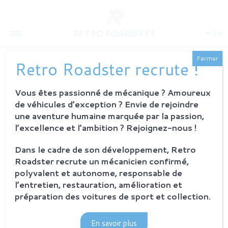
EN
Fermer
Retro Roadster recrute !
Vous êtes passionné de mécanique ? Amoureux
de véhicules d’exception ? Envie de rejoindre
une aventure humaine marquée par la passion,
l’excellence et l’ambition ? Rejoignez-nous !
ABOUT US
Dans le cadre de son développement, Retro
Roadster recrute un mécanicien confirmé,
History
Our ambition
polyvalent et autonome, responsable de
The workshop
l’entretien, restauration, amélioration et
Investors
préparation des voitures de sport et collection.
PROCESS
En savoir plus