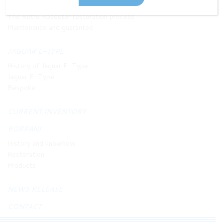
Philosophy and principles
The Retro Roadster restoration process
Maintenance and guarantee
JAGUAR E-TYPE
History of Jaguar E-Type
Jaguar E-Type
Bespoke
CURRENT INVENTORY
BORRANI
History and knowhow
Restoration
Products
NEWS RELEASE
CONTACT