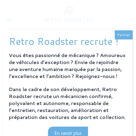
EN
Fermer
Retro Roadster recrute !
Vous êtes passionné de mécanique ? Amoureux
de véhicules d’exception ? Envie de rejoindre
une aventure humaine marquée par la passion,
l’excellence et l’ambition ? Rejoignez-nous !
ABOUT US
Dans le cadre de son développement, Retro
Roadster recrute un mécanicien confirmé,
History
Our ambition
polyvalent et autonome, responsable de
The workshop
l’entretien, restauration, amélioration et
Investors
préparation des voitures de sport et collection.
PROCESS
En savoir plus